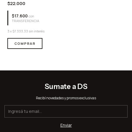
$22.000
$17.600
con
TRANSFERENCIA
3
x
$7.333,33
sin interés
COMPRAR
Sumate a DS
Recibí novedades y promos exclusivas